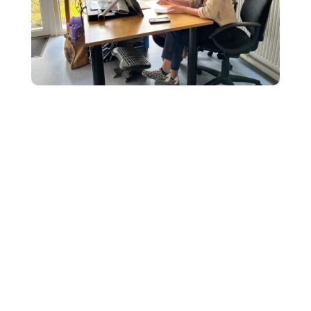
Vous le savez bien, le temps est d’une importance
capitale dans une entreprise… Et si vous l’optimisiez,
en confiant vos projets à un professionnel ?
Chez « NC Projets », je vous accompagne à chaque
étape de de votre projet : de la définition de vos
attentes et besoins, à la gestion logistique, jusqu’à la
finalisation, tout en y apportant la touche «
unique
»
qui vous ressemble.
Parce que chaque client est unique, vos projets
le sont aussi !
Parce que vous êtes unique, vos projets doivent
l’être aussi !