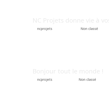
NC Projets donne vie à v
by
ncprojets
|
Oct 10, 2025
|
Non classé
Let’s Work Together A modern Co-Working Space
sit voluptatem accusantium doloremque laudanti
quasi architecto beatae vitae. Seats...
Bonjour tout le monde !
by
ncprojets
|
Oct 3, 2025
|
Non classé
Bienvenue sur WordPress. Ceci est votre premier